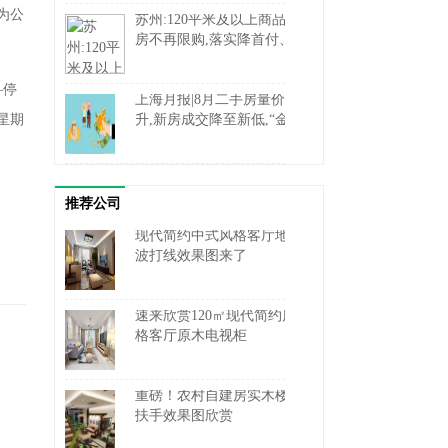
为公
苏州:120平米及以上商品住
房不再限购,落实降首付、
降利率
—停
上海月报|8月二手房量价齐
星期
升,新房成交降至新低,“金
九”预期向好
推荐公司
现代简约中式风格客厅地砖
波打线效果图来了
速来欣赏120㎡现代简约风
格客厅原木电视柜
重磅！农村自建房实木楼梯
扶手效果图欣赏