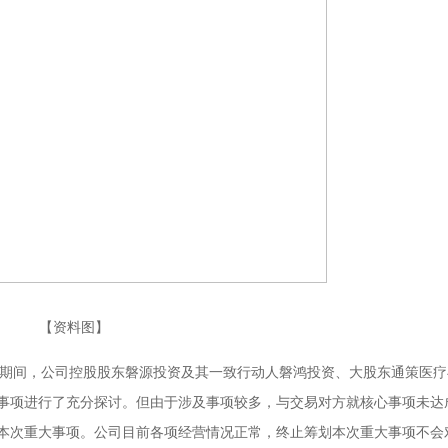
【资料图】
公布，停牌期间，公司控股股东磐源投资及其一致行动人磐鸿投资、大股东通策医
事项进行了充分探讨。但由于涉及事项较多，与交易对方就核心事项未达
本次重大事项。公司目前各项经营情况正常，终止筹划本次重大事项不会