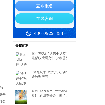
最新优惠
超20城执行“认房不认贷”,住
建部政策研究中心:市场反
响总体积极
“金九银十”放大招,龙湖启动
金秋购房节
疗与
首付168万起买1号线地铁
成共
盘!「新四季都会」来了!附
一房一价表
对公