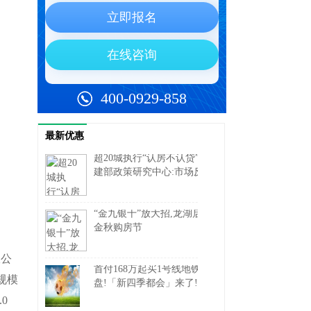
最新优惠
超20城执行“认房不认贷”,住
建部政策研究中心:市场反
响总体积极
“金九银十”放大招,龙湖启动
金秋购房节
限公
首付168万起买1号线地铁
规模
盘!「新四季都会」来了!附
一房一价表
0