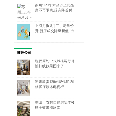
苏州:120平米及以上商品住
房不再限购,落实降首付、
降利率
上海月报|8月二手房量价齐
升,新房成交降至新低,“金
九”预期向好
推荐公司
现代简约中式风格客厅地砖
波打线效果图来了
速来欣赏120㎡现代简约风
格客厅原木电视柜
重磅！农村自建房实木楼梯
扶手效果图欣赏