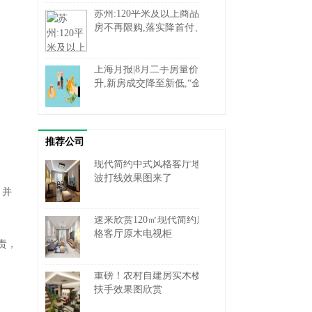
苏州:120平米及以上商品住
房不再限购,落实降首付、
降利率
上海月报|8月二手房量价齐
升,新房成交降至新低,“金
九”预期向好
推荐公司
现代简约中式风格客厅地砖
波打线效果图来了
，并
速来欣赏120㎡现代简约风
格客厅原木电视柜
责，
重磅！农村自建房实木楼梯
扶手效果图欣赏