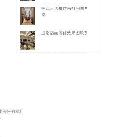
中式三居餐厅吊灯的图片一
览
卫浴店面装修效果图欣赏
律责任的权利
4