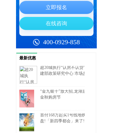
最新优惠
超20城执行“认房不认贷”,住
建部政策研究中心:市场反
响总体积极
“金九银十”放大招,龙湖启动
金秋购房节
首付168万起买1号线地铁
盘!「新四季都会」来了!附
一房一价表