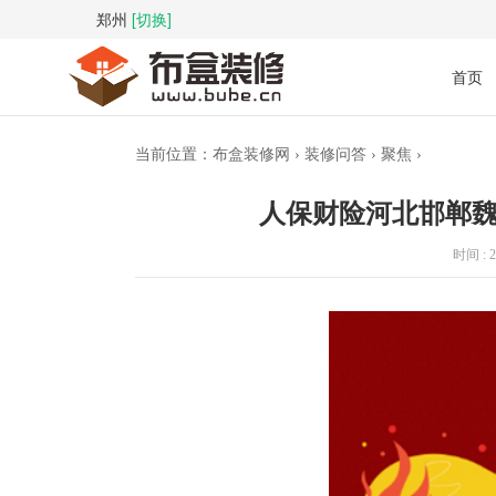
郑州
[切换]
首页
当前位置：
布盒装修网
›
装修问答
›
聚焦
›
人保财险河北邯郸
时间 : 20