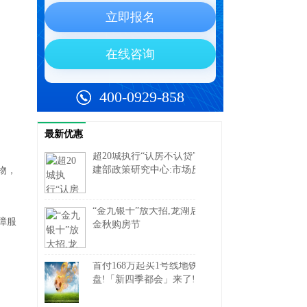
最新优惠
超20城执行“认房不认贷”,住
建部政策研究中心:市场反
物，
响总体积极
“金九银十”放大招,龙湖启动
障服
金秋购房节
首付168万起买1号线地铁
盘!「新四季都会」来了!附
一房一价表