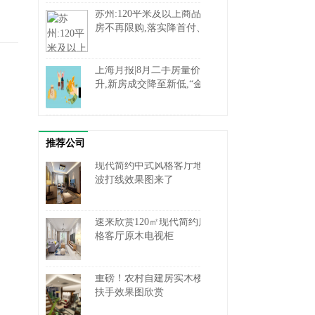
苏州:120平米及以上商品住
房不再限购,落实降首付、
降利率
上海月报|8月二手房量价齐
升,新房成交降至新低,“金
九”预期向好
推荐公司
现代简约中式风格客厅地砖
波打线效果图来了
速来欣赏120㎡现代简约风
格客厅原木电视柜
重磅！农村自建房实木楼梯
扶手效果图欣赏