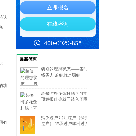
统认
无
最新优惠
求，
装修的理想状态——省时省
钱省力 刷到就是赚到
的功
装修时多花冤枉钱？可能从
预算报价你就已经入了圈套
赠予过户 出让过户（买卖
间有
过户） 继承过户哪种过户
方式更划算？