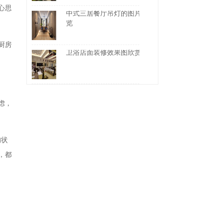
心思
中式三居餐厅吊灯的图片一
览
厨房
卫浴店面装修效果图欣赏
虑，
的状
，都