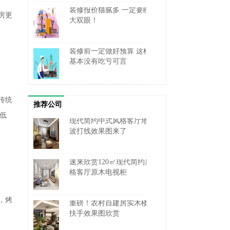
装修报价猫腻多 一定要瞪
房更
大双眼！
装修前一定做好预算 这样
基本没有吃亏可言
传统
推荐公司
低
现代简约中式风格客厅地砖
波打线效果图来了
速来欣赏120㎡现代简约风
格客厅原木电视柜
，烤
重磅！农村自建房实木楼梯
扶手效果图欣赏