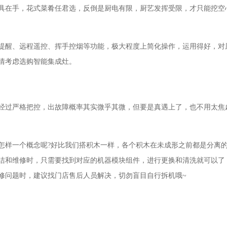
具在手，花式菜肴任君选，反倒是厨电有限，厨艺发挥受限，才只能挖空
提醒、远程遥控、挥手控烟等功能，极大程度上简化操作，运用得好，对
情考虑选购智能集成灶。
经过严格把控，出故障概率其实微乎其微，但要是真遇上了，也不用太焦
怎样一个概念呢?好比我们搭积木一样，各个积木在未成形之前都是分离
洁和维修时，只需要找到对应的机器模块组件，进行更换和清洗就可以了
修问题时，建议找门店售后人员解决，切勿盲目自行拆机哦~