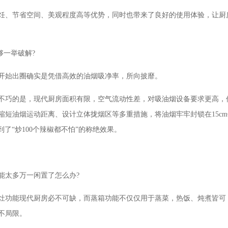
饪、节省空间、美观程度高等优势，同时也带来了良好的使用体验，让厨
够一举破解?
开始出圈确实是凭借高效的油烟吸净率，所向披靡。
不巧的是，现代厨房面积有限，空气流动性差，对吸油烟设备要求更高，
短油烟运动距离、设计立体拢烟区等多重措施，将油烟牢牢封锁在15cm
到了“炒100个辣椒都不怕”的称绝效果。
能太多万一闲置了怎么办?
灶功能现代厨房必不可缺，而蒸箱功能不仅仅用于蒸菜，热饭、炖煮皆可
不局限。