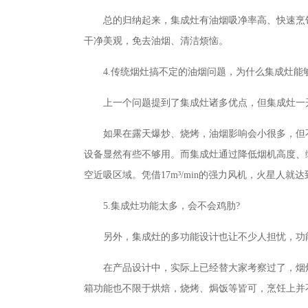
总的归纳起来，集成灶有油烟吸净率高、快速烹
干净美观，免去油烟、清洁烦恼。
4.传统烟灶搞不定的油烟问题，为什么集成灶能
上一个问题提到了集成灶诸多优点，但集成灶一
如果在露天爆炒、烧烤，油烟影响会小很多，但
设备显然有些不够用。而集成灶通过降低烟机高度、缩
空近吸区域。凭借17m³/min的强力风机，火星人就达
5.集成灶功能太多，会不会鸡肋?
另外，集成灶的多功能设计也让不少人担忧，功
在产品设计中，实际上已经替大家考察过了，烟
箱功能也不限于烘焙，烧烤、焗饭等皆可，烹饪上并